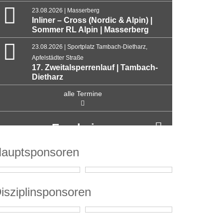
23.08.2026 | Masserberg
Inliner – Cross (Nordic & Alpin) |
Sommer RL Alpin | Masserberg
23.08.2026 | Sportplatz Tambach-Dietharz,
Apfelstädter Straße
17. Zweitalsperrenlauf | Tambach-
Dietharz
alle Termine
Ergebnisse
auptsponsoren
isziplinsponsoren