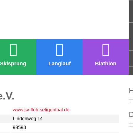
Skisprung
Langlauf
Biathlon
H
.V.
www.sv-floh-seligenthal.de
D
Lindenweg 14
98593