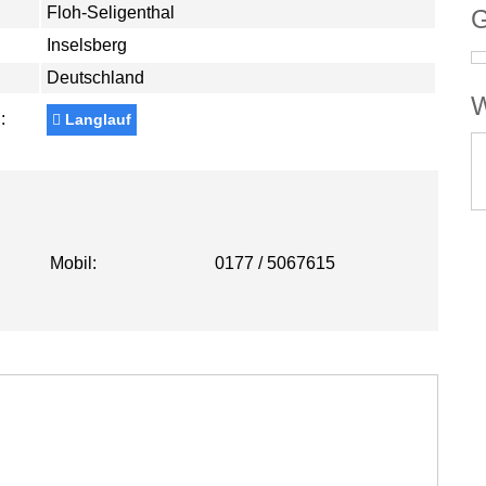
Floh-Seligenthal
G
Inselsberg
Deutschland
W
:
Langlauf
Mobil:
0177 / 5067615