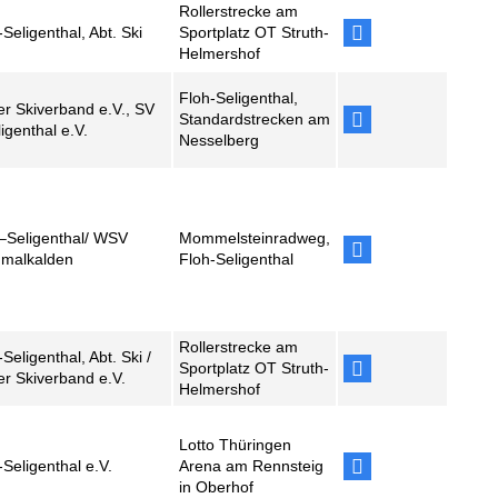
Rollerstrecke am
Seligenthal, Abt. Ski
Sportplatz OT Struth-
Helmershof
Floh-Seligenthal,
er Skiverband e.V., SV
Standardstrecken am
igenthal e.V.
Nesselberg
–Seligenthal/ WSV
Mommelsteinradweg,
hmalkalden
Floh-Seligenthal
Rollerstrecke am
Seligenthal, Abt. Ski /
Sportplatz OT Struth-
er Skiverband e.V.
Helmershof
Lotto Thüringen
Seligenthal e.V.
Arena am Rennsteig
in Oberhof