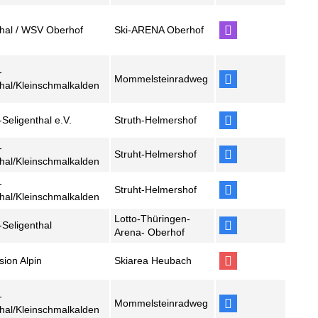
thal / WSV Oberhof
Ski-ARENA Oberhof
-
Mommelsteinradweg
thal/Kleinschmalkalden
Seligenthal e.V.
Struth-Helmershof
-
Struht-Helmershof
thal/Kleinschmalkalden
-
Struht-Helmershof
thal/Kleinschmalkalden
Lotto-Thüringen-
-Seligenthal
Arena- Oberhof
ion Alpin
Skiarea Heubach
-
Mommelsteinradweg
thal/Kleinschmalkalden