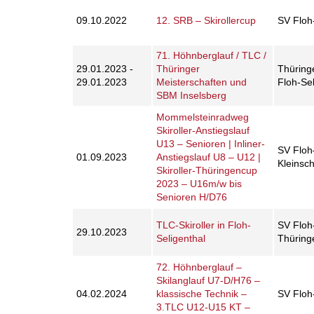
09.10.2022
12. SRB – Skirollercup
SV Floh-
71. Höhnberglauf / TLC /
29.01.2023 -
Thüringer
Thüring
29.01.2023
Meisterschaften und
Floh-Sel
SBM Inselsberg
Mommelsteinradweg
Skiroller-Anstiegslauf
U13 – Senioren | Inliner-
SV Floh
01.09.2023
Anstiegslauf U8 – U12 |
Kleinsc
Skiroller-Thüringencup
2023 – U16m/w bis
Senioren H/D76
TLC-Skiroller in Floh-
SV Floh-
29.10.2023
Seligenthal
Thüring
72. Höhnberglauf –
Skilanglauf U7-D/H76 –
04.02.2024
klassische Technik –
SV Floh-
3.TLC U12-U15 KT –