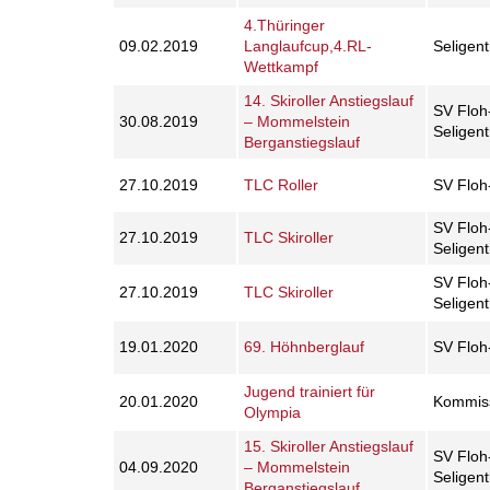
4.Thüringer
09.02.2019
Langlaufcup,4.RL-
Seligen
Wettkampf
14. Skiroller Anstiegslauf
SV Floh
30.08.2019
– Mommelstein
Seligen
Berganstiegslauf
27.10.2019
TLC Roller
SV Floh-
SV Floh
27.10.2019
TLC Skiroller
Seligen
SV Floh
27.10.2019
TLC Skiroller
Seligen
19.01.2020
69. Höhnberglauf
SV Floh
Jugend trainiert für
20.01.2020
Kommiss
Olympia
15. Skiroller Anstiegslauf
SV Floh
04.09.2020
– Mommelstein
Seligen
Berganstiegslauf