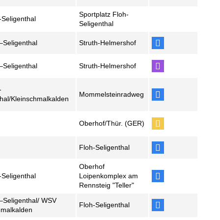
Sportplatz Floh-
-Seligenthal
Seligenthal
–Seligenthal
Struth-Helmershof
–Seligenthal
Struth-Helmershof
-
Mommelsteinradweg
thal/Kleinschmalkalden
Oberhof/Thür. (GER)
Floh-Seligenthal
Oberhof
-Seligenthal
Loipenkomplex am
Rennsteig "Teller"
–Seligenthal/ WSV
Floh-Seligenthal
hmalkalden