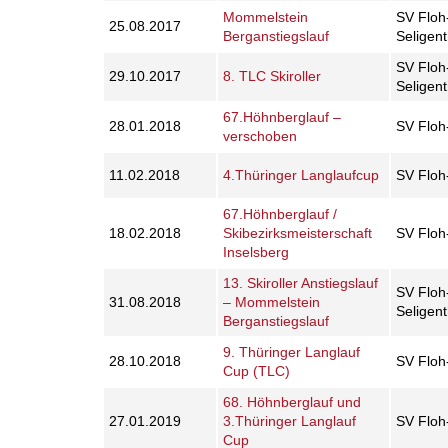
Mommelstein
SV Floh
25.08.2017
Berganstiegslauf
Seligen
SV Floh
29.10.2017
8. TLC Skiroller
Seligen
67.Höhnberglauf –
28.01.2018
SV Floh
verschoben
11.02.2018
4.Thüringer Langlaufcup
SV Floh
67.Höhnberglauf /
18.02.2018
Skibezirksmeisterschaft
SV Floh
Inselsberg
13. Skiroller Anstiegslauf
SV Floh
31.08.2018
– Mommelstein
Seligen
Berganstiegslauf
9. Thüringer Langlauf
28.10.2018
SV Floh
Cup (TLC)
68. Höhnberglauf und
27.01.2019
3.Thüringer Langlauf
SV Floh
Cup