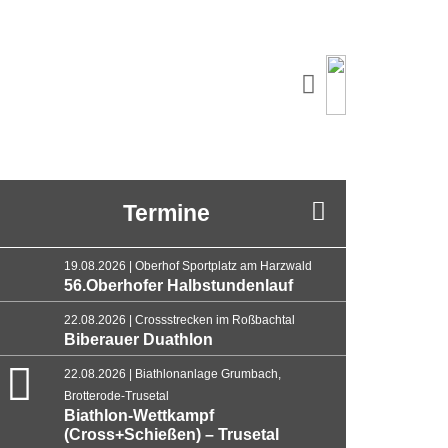
Termine
19.08.2026 | Oberhof Sportplatz am Harzwald
56.Oberhofer Halbstundenlauf
22.08.2026 | Crossstrecken im Roßbachtal
Biberauer Duathlon
22.08.2026 | Biathlonanlage Grumbach,
Brotterode-Trusetal
Biathlon-Wettkampf
(Cross+Schießen) – Trusetal