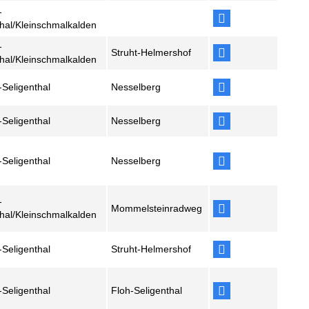
-
thal/Kleinschmalkalden
-
Struht-Helmershof
thal/Kleinschmalkalden
-Seligenthal
Nesselberg
-Seligenthal
Nesselberg
-Seligenthal
Nesselberg
-
Mommelsteinradweg
thal/Kleinschmalkalden
-Seligenthal
Struht-Helmershof
-Seligenthal
Floh-Seligenthal