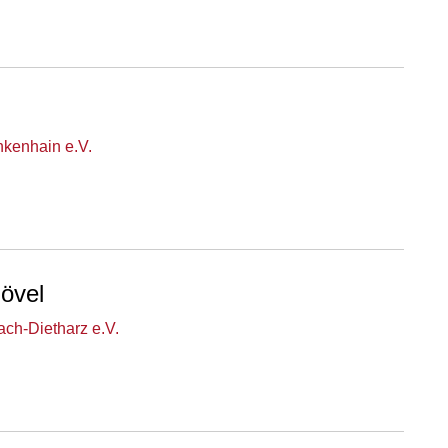
nkenhain e.V.
övel
ch-Dietharz e.V.