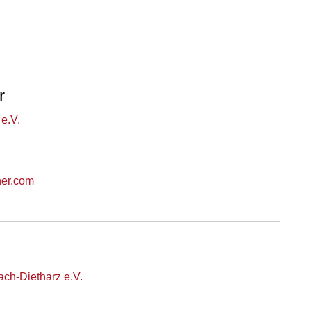
r
e.V.
her.com
ch-Dietharz e.V.