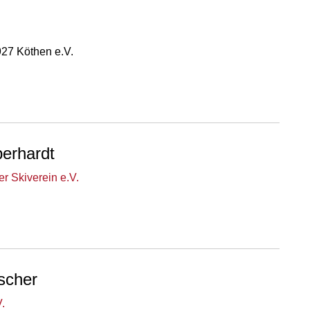
927 Köthen e.V.
erhardt
r Skiverein e.V.
scher
.