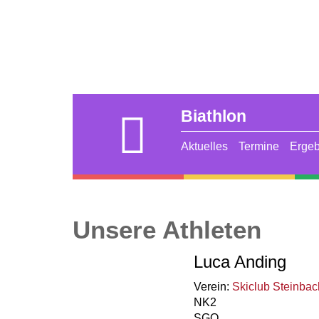
Biathlon
Aktuelles
Termine
Ergeb
Alpin
Nordische
Kombination
Unsere Athleten
Luca Anding
Verein:
Skiclub Steinbac
NK2
SGO