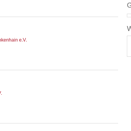
G
W
nkenhain e.V.
.