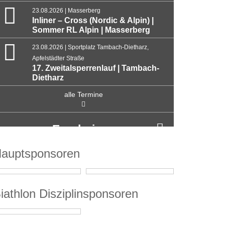
23.08.2026 | Masserberg
Inliner – Cross (Nordic & Alpin) |
Sommer RL Alpin | Masserberg
23.08.2026 | Sportplatz Tambach-Dietharz,
Apfelstädter Straße
17. Zweitalsperrenlauf | Tambach-
Dietharz
alle Termine
Ergebnisse
auptsponsoren
iathlon Disziplinsponsoren