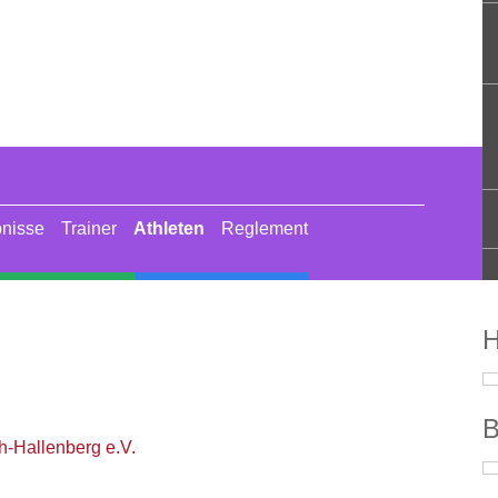
nisse
Trainer
Athleten
Reglement
Skisprung
Langlauf
Biathlon
H
B
h-Hallenberg e.V.