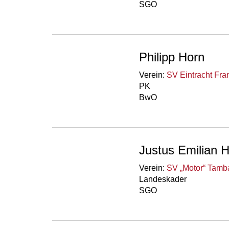
SGO
Philipp Horn
Verein:
SV Eintracht Fra
PK
BwO
Justus Emilian H
Verein:
SV „Motor“ Tamba
Landeskader
SGO