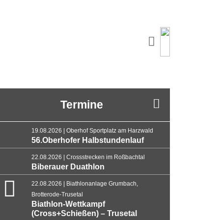
Termine
19.08.2026 | Oberhof Sportplatz am Harzwald
56.Oberhofer Halbstundenlauf
22.08.2026 | Crossstrecken im Roßbachtal
Biberauer Duathlon
22.08.2026 | Biathlonanlage Grumbach,
Brotterode-Trusetal
Biathlon-Wettkampf
(Cross+Schießen) – Trusetal