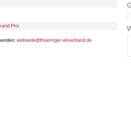
G
and Prix
W
 senden:
webseite@thueringer-skiverband.de