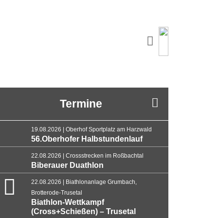
Termine
19.08.2026 | Oberhof Sportplatz am Harzwald
56.Oberhofer Halbstundenlauf
22.08.2026 | Crossstrecken im Roßbachtal
Biberauer Duathlon
22.08.2026 | Biathlonanlage Grumbach,
Brotterode-Trusetal
Biathlon-Wettkampf
(Cross+Schießen) – Trusetal