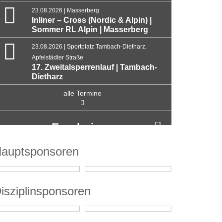
23.08.2026 | Masserberg
Inliner – Cross (Nordic & Alpin) |
Sommer RL Alpin | Masserberg
23.08.2026 | Sportplatz Tambach-Dietharz,
Apfelstädter Straße
17. Zweitalsperrenlauf | Tambach-
Dietharz
alle Termine
Ergebnisse
auptsponsoren
isziplinsponsoren