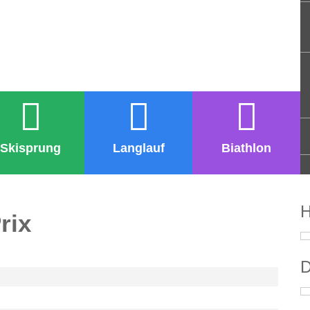
Skisprung
Langlauf
Biathlon
H
rix
D