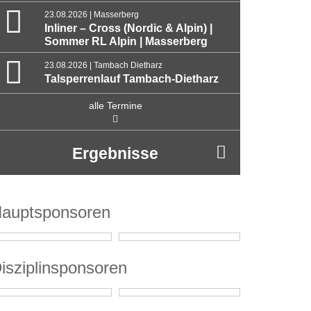
23.08.2026 | Masserberg
Inliner – Cross (Nordic & Alpin) |
Sommer RL Alpin | Masserberg
23.08.2026 | Tambach Dietharz
Talsperrenlauf Tambach-Dietharz
alle Termine
Ergebnisse
auptsponsoren
isziplinsponsoren