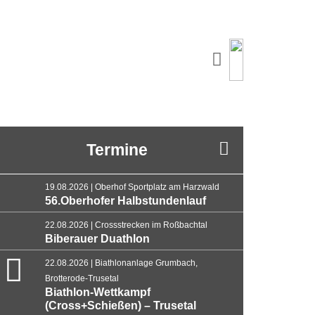
Termine
19.08.2026 | Oberhof Sportplatz am Harzwald
56.Oberhofer Halbstundenlauf
22.08.2026 | Crossstrecken im Roßbachtal
Biberauer Duathlon
22.08.2026 | Biathlonanlage Grumbach,
Brotterode-Trusetal
Biathlon-Wettkampf
(Cross+Schießen) – Trusetal