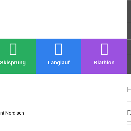
Skisprung
Langlauf
Biathlon
H
D
ent Nordisch