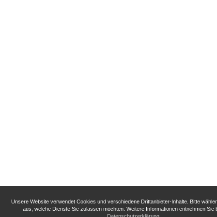
Unsere Website verwendet Cookies und verschiedene Drittanbieter-Inhalte. Bitte wähle
aus, welche Dienste Sie zulassen möchten. Weitere Informationen entnehmen Sie b
Datenschutzerklärung
.