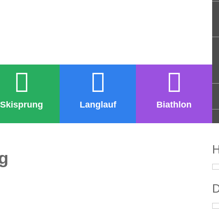
Skisprung
Langlauf
Biathlon
H
g
D