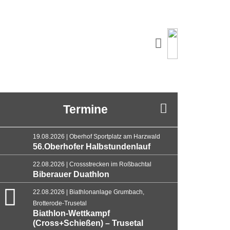
Termine
19.08.2026 | Oberhof Sportplatz am Harzwald
56.Oberhofer Halbstundenlauf
22.08.2026 | Crossstrecken im Roßbachtal
Biberauer Duathlon
22.08.2026 | Biathlonanlage Grumbach,
Brotterode-Trusetal
Biathlon-Wettkampf
(Cross+Schießen) – Trusetal