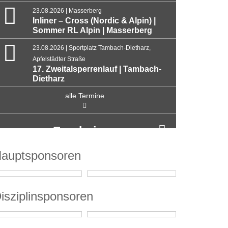
23.08.2026 | Masserberg
Inliner – Cross (Nordic & Alpin) |
Sommer RL Alpin | Masserberg
23.08.2026 | Sportplatz Tambach-Dietharz,
Apfelstädter Straße
17. Zweitalsperrenlauf | Tambach-
Dietharz
alle Termine
Ergebnisse
auptsponsoren
isziplinsponsoren