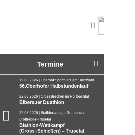
Termine
19.08.2026 | Oberhof Sportplatz am Harzwald
56.Oberhofer Halbstundenlauf
22.08.2026 | Crossstrecken im Roßbachtal
Biberauer Duathlon
22.08.2026 | Biathlonanlage Grumbach,
Brotterode-Trusetal
Biathlon-Wettkampf
(Cross+Schießen) – Trusetal