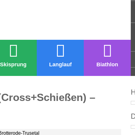
Skisprung
Langlauf
Biathlon
H
(Cross+Schießen) –
D
rotterode-Trusetal