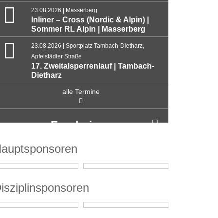
23.08.2026 | Masserberg
Inliner – Cross (Nordic & Alpin) |
Sommer RL Alpin | Masserberg
23.08.2026 | Sportplatz Tambach-Dietharz,
Apfelstädter Straße
17. Zweitalsperrenlauf | Tambach-
Dietharz
alle Termine
Ergebnisse
auptsponsoren
isziplinsponsoren