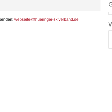
G
 senden:
webseite@thueringer-skiverband.de
W