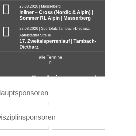
23.08.2026 | Masserberg
Inliner – Cross (Nordic & Alpin) |
Sommer RL Alpin | Masserberg
23.08.2026 | Sportplatz Tambach-Dietharz,
Apfelstädter Straße
17. Zweitalsperrenlauf | Tambach-
Dietharz
alle Termine
Ergebnisse
auptsponsoren
isziplinsponsoren