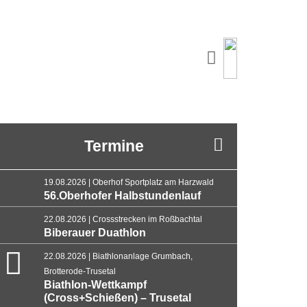
Termine
19.08.2026 | Oberhof Sportplatz am Harzwald
56.Oberhofer Halbstundenlauf
22.08.2026 | Crossstrecken im Roßbachtal
Biberauer Duathlon
22.08.2026 | Biathlonanlage Grumbach,
Brotterode-Trusetal
Biathlon-Wettkampf
(Cross+Schießen) – Trusetal