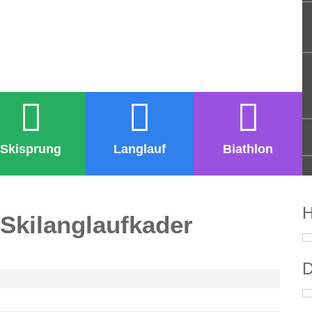
Skisprung
Langlauf
Biathlon
H
Skilanglaufkader
D