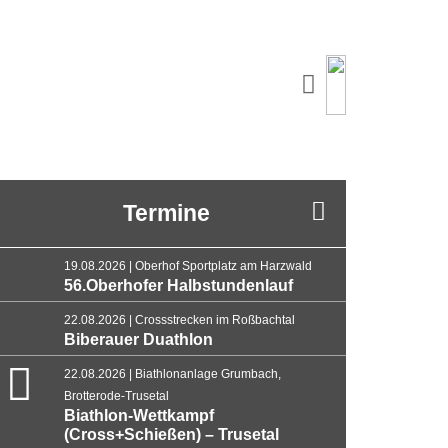
Termine
19.08.2026 | Oberhof Sportplatz am Harzwald
56.Oberhofer Halbstundenlauf
22.08.2026 | Crossstrecken im Roßbachtal
Biberauer Duathlon
22.08.2026 | Biathlonanlage Grumbach,
Brotterode-Trusetal
Biathlon-Wettkampf
(Cross+Schießen) – Trusetal