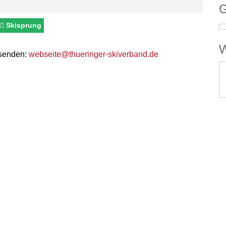
G
Skisprung
W
 senden:
webseite@thueringer-skiverband.de