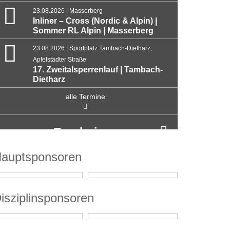
23.08.2026 | Masserberg
Inliner – Cross (Nordic & Alpin) |
Sommer RL Alpin | Masserberg
23.08.2026 | Sportplatz Tambach-Dietharz,
Apfelstädter Straße
17. Zweitalsperrenlauf | Tambach-
Dietharz
alle Termine
Ergebnisse
auptsponsoren
isziplinsponsoren