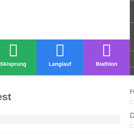
Skisprung
Langlauf
Biathlon
H
est
D