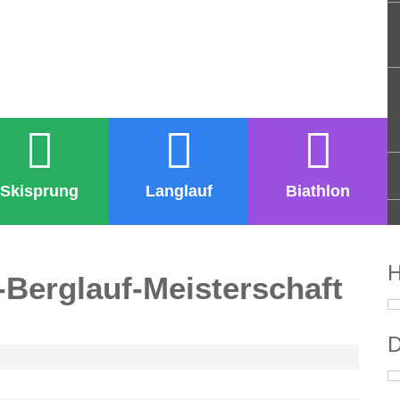
Skisprung
Langlauf
Biathlon
H
r-Berglauf-Meisterschaft
D