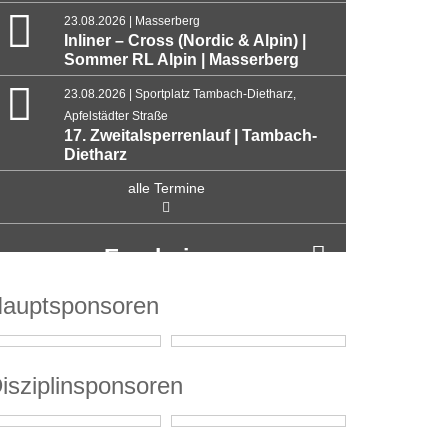
23.08.2026 | Masserberg
Inliner – Cross (Nordic & Alpin) |
Sommer RL Alpin | Masserberg
23.08.2026 | Sportplatz Tambach-Dietharz,
Apfelstädter Straße
17. Zweitalsperrenlauf | Tambach-
Dietharz
alle Termine
Ergebnisse
auptsponsoren
isziplinsponsoren