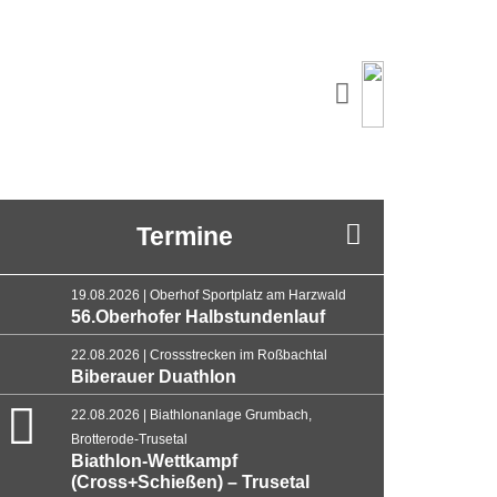
Termine
19.08.2026 | Oberhof Sportplatz am Harzwald
56.Oberhofer Halbstundenlauf
22.08.2026 | Crossstrecken im Roßbachtal
Biberauer Duathlon
22.08.2026 | Biathlonanlage Grumbach,
Brotterode-Trusetal
Biathlon-Wettkampf
(Cross+Schießen) – Trusetal