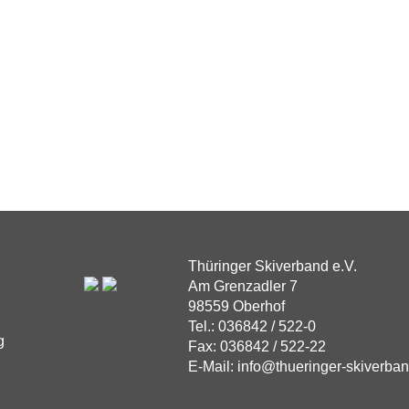
Thüringer Skiverband e.V.
Am Grenzadler 7
98559 Oberhof
Tel.: 036842 / 522-0
g
Fax: 036842 / 522-22
E-Mail: info@thueringer-skiverba