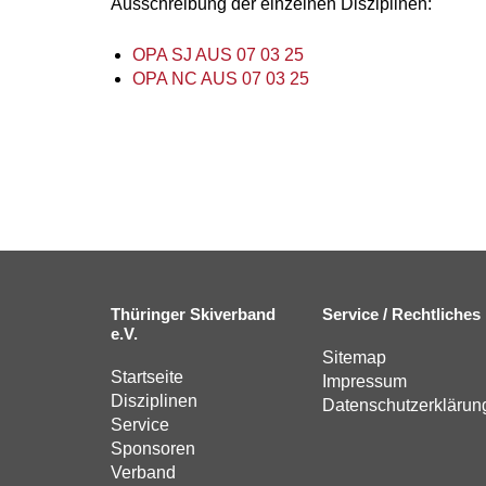
Ausschreibung der einzelnen Disziplinen:
OPA SJ AUS 07 03 25
OPA NC AUS 07 03 25
Thüringer Skiverband
Service / Rechtliches
e.V.
Sitemap
Startseite
Impressum
Disziplinen
Datenschutzerklärun
Service
Sponsoren
Verband