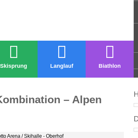
Skisprung
Langlauf
Biathlon
H
Kombination – Alpen
D
to Arena / Skihalle - Oberhof