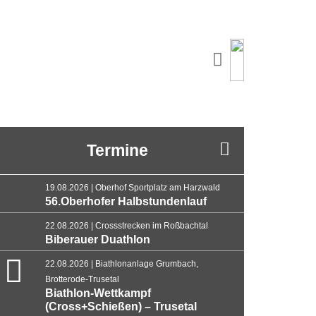
Termine
19.08.2026 | Oberhof Sportplatz am Harzwald
56.Oberhofer Halbstundenlauf
22.08.2026 | Crossstrecken im Roßbachtal
Biberauer Duathlon
22.08.2026 | Biathlonanlage Grumbach,
Brotterode-Trusetal
Biathlon-Wettkampf
(Cross+Schießen) – Trusetal