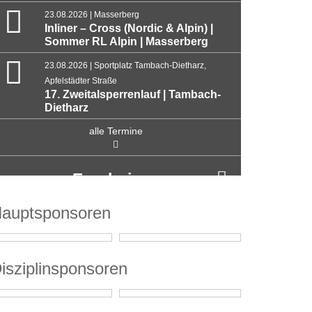
23.08.2026 | Masserberg
Inliner – Cross (Nordic & Alpin) |
Sommer RL Alpin | Masserberg
23.08.2026 | Sportplatz Tambach-Dietharz,
Apfelstädter Straße
17. Zweitalsperrenlauf | Tambach-
Dietharz
alle Termine
Ergebnisse
auptsponsoren
isziplinsponsoren