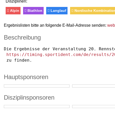
Disziplinen:
Alpin
Biathlon
Langlauf
Nordische Kombinatio
Ergebnislisten bitte an folgende E-Mail-Adresse senden:
web
Beschreibung
Die Ergebnisse der Veranstaltung 20. Rennst
https://timing.sportident.com/de/results/2
 zu finden.
Hauptsponsoren
Disziplinsponsoren