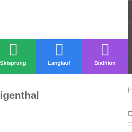
Skisprung
Langlauf
Biathlon
H
igenthal
D