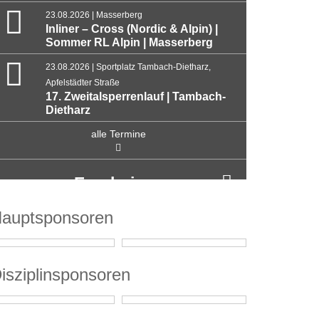
23.08.2026 | Masserberg
Inliner – Cross (Nordic & Alpin) |
Sommer RL Alpin | Masserberg
23.08.2026 | Sportplatz Tambach-Dietharz,
Apfelstädter Straße
17. Zweitalsperrenlauf | Tambach-
Dietharz
alle Termine
Ergebnisse
auptsponsoren
isziplinsponsoren