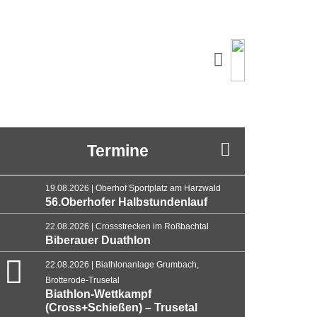
Termine
19.08.2026 | Oberhof Sportplatz am Harzwald
56.Oberhofer Halbstundenlauf
22.08.2026 | Crossstrecken im Roßbachtal
Biberauer Duathlon
22.08.2026 | Biathlonanlage Grumbach,
Brotterode-Trusetal
Biathlon-Wettkampf
(Cross+Schießen) – Trusetal