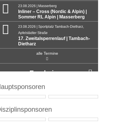
23.08.2026 | Masserberg
Inliner – Cross (Nordic & Alpin) |
Sommer RL Alpin | Masserberg
23.08.2026 | Sportplatz Tambach-Dietharz,
Apfelstädter Straße
17. Zweitalsperrenlauf | Tambach-
Dietharz
alle Termine
Ergebnisse
auptsponsoren
isziplinsponsoren