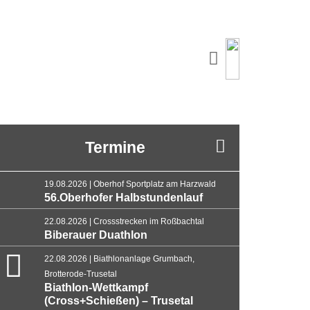
Termine
19.08.2026 | Oberhof Sportplatz am Harzwald
56.Oberhofer Halbstundenlauf
22.08.2026 | Crossstrecken im Roßbachtal
Biberauer Duathlon
22.08.2026 | Biathlonanlage Grumbach,
Brotterode-Trusetal
Biathlon-Wettkampf
(Cross+Schießen) – Trusetal