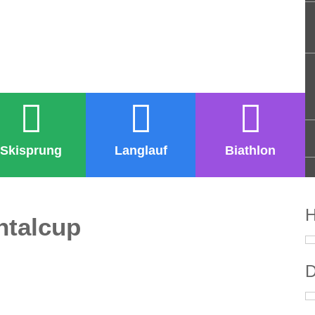
Skisprung
Langlauf
Biathlon
H
ntalcup
D