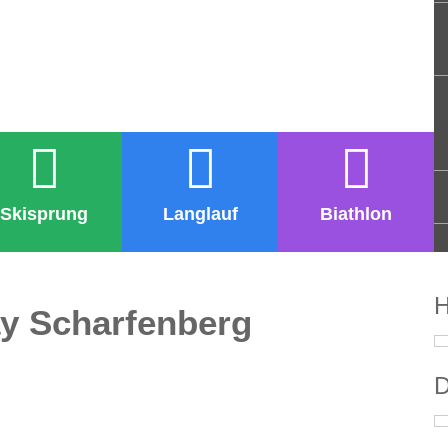
Skisprung
Langlauf
Biathlon
H
y Scharfenberg
D