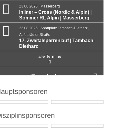
23.08.2026 | Masserberg
Inliner – Cross (Nordic & Alpin) |
Sommer RL Alpin | Masserberg
23.08.2026 | Sportplatz Tambach-Dietharz,
Apfelstädter Straße
17. Zweitalsperrenlauf | Tambach-
Dietharz
alle Termine
Ergebnisse
auptsponsoren
isziplinsponsoren