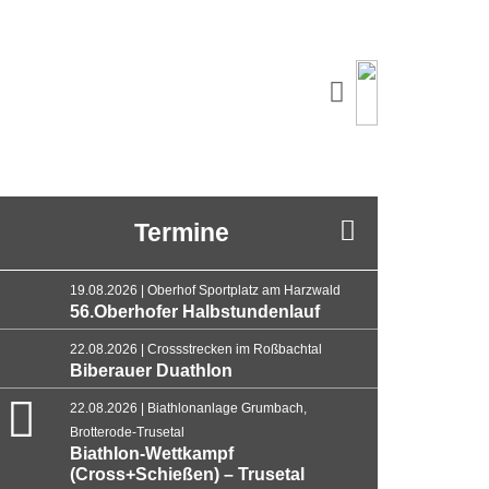
Termine
19.08.2026 | Oberhof Sportplatz am Harzwald
56.Oberhofer Halbstundenlauf
22.08.2026 | Crossstrecken im Roßbachtal
Biberauer Duathlon
22.08.2026 | Biathlonanlage Grumbach,
Brotterode-Trusetal
Biathlon-Wettkampf
(Cross+Schießen) – Trusetal