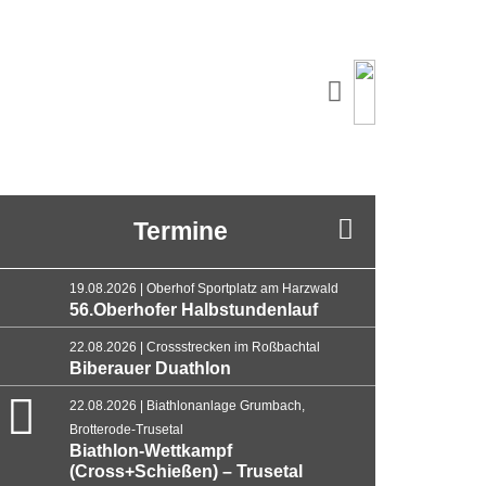
Termine
19.08.2026 | Oberhof Sportplatz am Harzwald
56.Oberhofer Halbstundenlauf
22.08.2026 | Crossstrecken im Roßbachtal
Biberauer Duathlon
22.08.2026 | Biathlonanlage Grumbach,
Brotterode-Trusetal
Biathlon-Wettkampf
(Cross+Schießen) – Trusetal