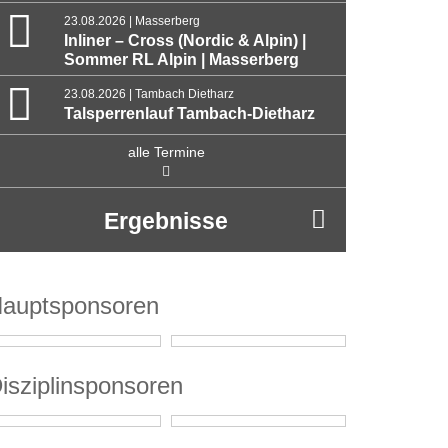
23.08.2026 | Masserberg
Inliner – Cross (Nordic & Alpin) |
Sommer RL Alpin | Masserberg
23.08.2026 | Tambach Dietharz
Talsperrenlauf Tambach-Dietharz
alle Termine
Ergebnisse
auptsponsoren
isziplinsponsoren