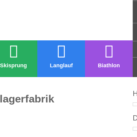
Skisprung
Langlauf
Biathlon
H
lagerfabrik
D