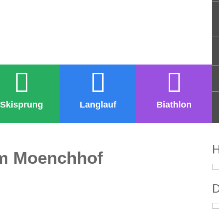
Skisprung
Langlauf
Biathlon
H
m Moenchhof
D