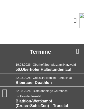
Termine
19.08.2026 | Oberhof Sportplatz am Harzwald
56.Oberhofer Halbstundenlauf
22.08.2026 | Crossstrecken im Roßbachtal
Biberauer Duathlon
22.08.2026 | Biathlonanlage Grumbach,
Brotterode-Trusetal
Biathlon-Wettkampf
(Cross+Schießen) – Trusetal