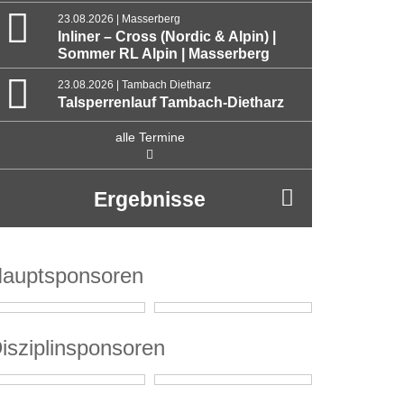
23.08.2026 | Masserberg
Inliner – Cross (Nordic & Alpin) |
Sommer RL Alpin | Masserberg
23.08.2026 | Tambach Dietharz
Talsperrenlauf Tambach-Dietharz
alle Termine
Ergebnisse
auptsponsoren
isziplinsponsoren