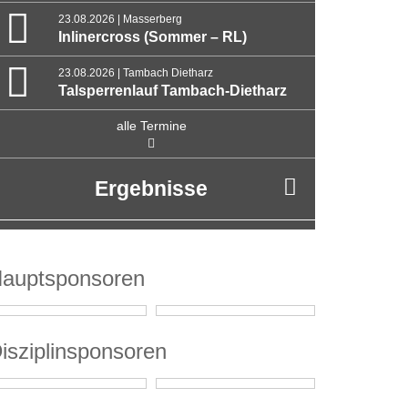
23.08.2026 | Masserberg
Inlinercross (Sommer – RL)
23.08.2026 | Tambach Dietharz
Talsperrenlauf Tambach-Dietharz
alle Termine
Ergebnisse
auptsponsoren
isziplinsponsoren