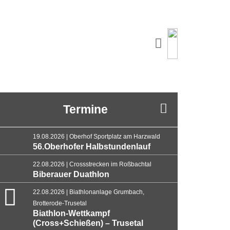
Termine
19.08.2026 | Oberhof Sportplatz am Harzwald
56.Oberhofer Halbstundenlauf
22.08.2026 | Crossstrecken im Roßbachtal
Biberauer Duathlon
22.08.2026 | Biathlonanlage Grumbach,
Brotterode-Trusetal
Biathlon-Wettkampf
(Cross+Schießen) – Trusetal