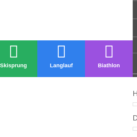
Skisprung
Langlauf
Biathlon
H
D