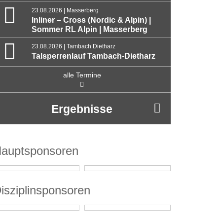
23.08.2026 | Masserberg
Inliner – Cross (Nordic & Alpin) |
Sommer RL Alpin | Masserberg
23.08.2026 | Tambach Dietharz
Talsperrenlauf Tambach-Dietharz
alle Termine
Ergebnisse
auptsponsoren
isziplinsponsoren