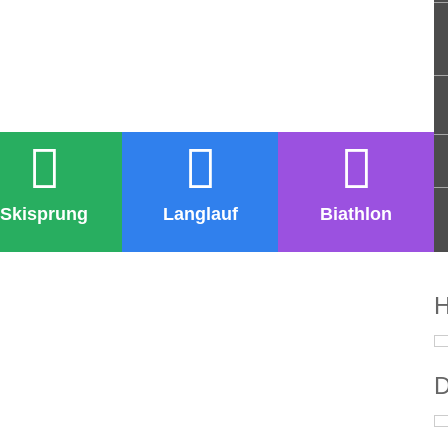
Skisprung
Langlauf
Biathlon
H
D