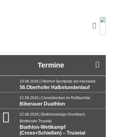
Termine
19.08.2026 | Oberhof Sportplatz am Harzwald
56.Oberhofer Halbstundenlauf
22.08.2026 | Crossstrecken im Roßbachtal
Biberauer Duathlon
22.08.2026 | Biathlonanlage Grumbach,
Brotterode-Trusetal
Biathlon-Wettkampf
(Cross+Schießen) – Trusetal