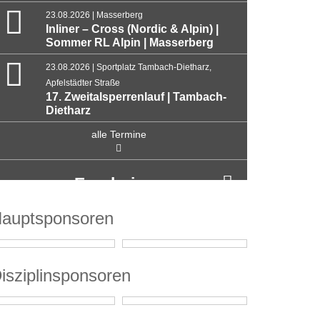
23.08.2026 | Masserberg
Inliner – Cross (Nordic & Alpin) |
Sommer RL Alpin | Masserberg
23.08.2026 | Sportplatz Tambach-Dietharz,
Apfelstädter Straße
17. Zweitalsperrenlauf | Tambach-
Dietharz
alle Termine
Ergebnisse
auptsponsoren
isziplinsponsoren