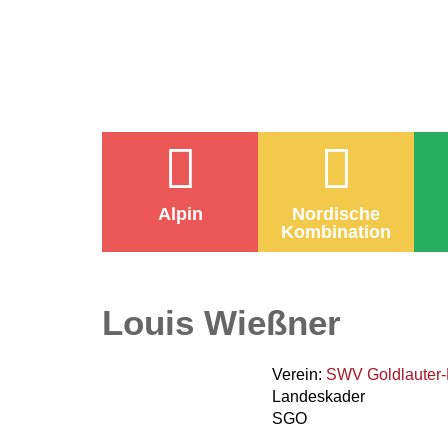
Alpin
Nordische
Kombination
Louis Wießner
Verein:
SWV Goldlauter-
Landeskader
SGO