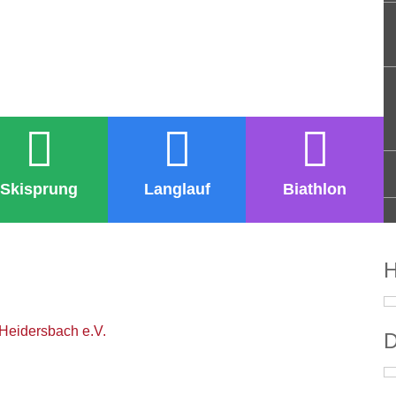
Skisprung
Langlauf
Biathlon
H
Heidersbach e.V.
D