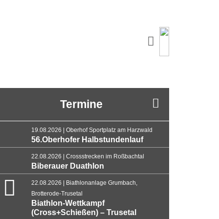
Termine
19.08.2026 | Oberhof Sportplatz am Harzwald
56.Oberhofer Halbstundenlauf
22.08.2026 | Crossstrecken im Roßbachtal
Biberauer Duathlon
22.08.2026 | Biathlonanlage Grumbach,
Brotterode-Trusetal
Biathlon-Wettkampf
(Cross+Schießen) – Trusetal