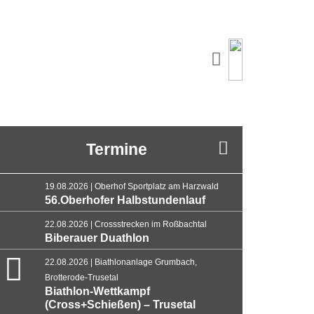
Termine
19.08.2026 | Oberhof Sportplatz am Harzwald
56.Oberhofer Halbstundenlauf
22.08.2026 | Crossstrecken im Roßbachtal
Biberauer Duathlon
22.08.2026 | Biathlonanlage Grumbach,
Brotterode-Trusetal
Biathlon-Wettkampf
(Cross+Schießen) – Trusetal