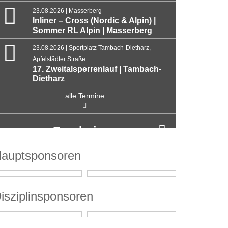
23.08.2026 | Masserberg
Inliner – Cross (Nordic & Alpin) |
Sommer RL Alpin | Masserberg
23.08.2026 | Sportplatz Tambach-Dietharz,
Apfelstädter Straße
17. Zweitalsperrenlauf | Tambach-
Dietharz
alle Termine
Ergebnisse
auptsponsoren
isziplinsponsoren