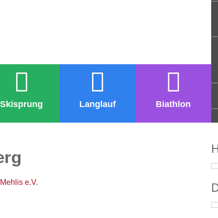
Skisprung
Langlauf
Biathlon
H
erg
Mehlis e.V.
D