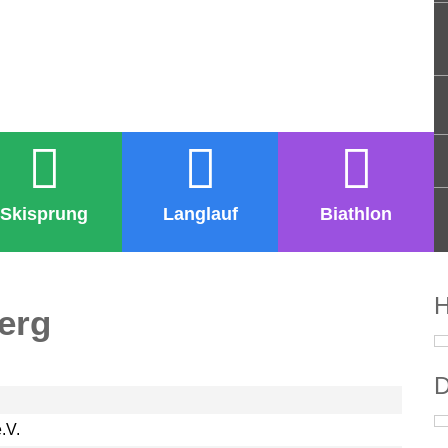
Skisprung
Langlauf
Biathlon
H
erg
D
.V.