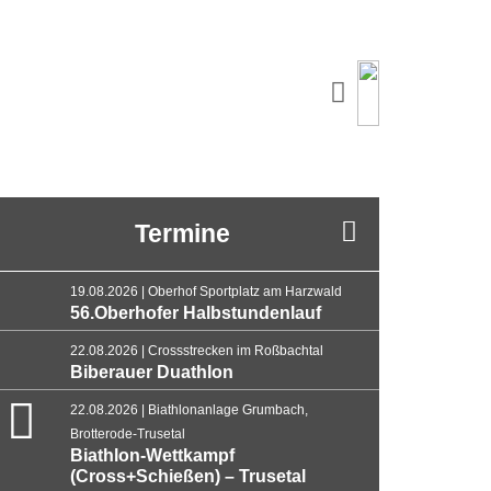
Termine
19.08.2026 | Oberhof Sportplatz am Harzwald
56.Oberhofer Halbstundenlauf
22.08.2026 | Crossstrecken im Roßbachtal
Biberauer Duathlon
22.08.2026 | Biathlonanlage Grumbach,
Brotterode-Trusetal
Biathlon-Wettkampf
(Cross+Schießen) – Trusetal