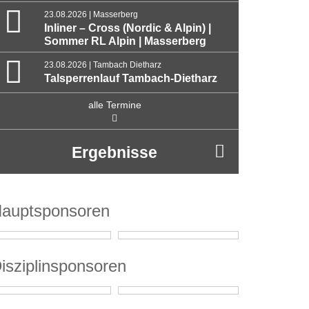
23.08.2026 | Masserberg
Inliner – Cross (Nordic & Alpin) |
Sommer RL Alpin | Masserberg
23.08.2026 | Tambach Dietharz
Talsperrenlauf Tambach-Dietharz
alle Termine
Ergebnisse
auptsponsoren
isziplinsponsoren