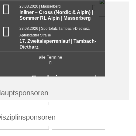
23.08.2026 | Masserberg
Inliner – Cross (Nordic & Alpin) |
Sommer RL Alpin | Masserberg
23.08.2026 | Sportplatz Tambach-Dietharz,
Apfelstädter Straße
17. Zweitalsperrenlauf | Tambach-
Dietharz
alle Termine
Ergebnisse
auptsponsoren
isziplinsponsoren