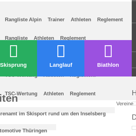
Rangliste Alpin
Trainer
Athleten
Reglement
Rangliste
Athleten
Reglement
Rangliste
Athleten
Reglement
Informationen
Skisprung
Langlauf
Biathlon
TSC-Wertung
Athleten
Reglement
H
TSC-Wertung
Athleten
Reglement
iten
Vereine
renamt im Skisport rund um den Inselsberg
D
tomotive Thüringen