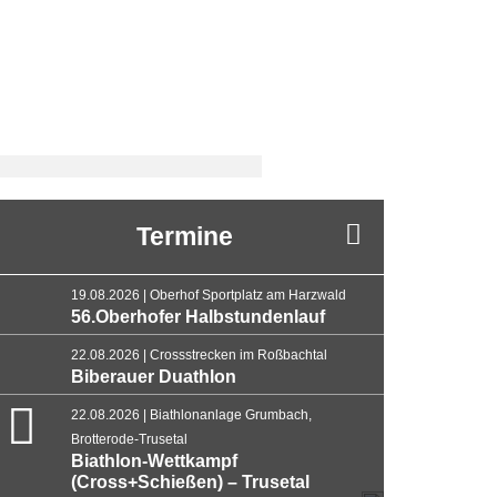
Termine
19.08.2026 | Oberhof Sportplatz am Harzwald
56.Oberhofer Halbstundenlauf
22.08.2026 | Crossstrecken im Roßbachtal
Biberauer Duathlon
22.08.2026 | Biathlonanlage Grumbach,
Brotterode-Trusetal
Biathlon-Wettkampf
(Cross+Schießen) – Trusetal