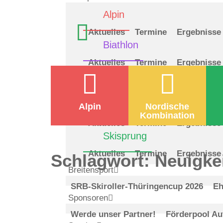
Alpin
Aktuelles
Termine
Ergebnisse
Biathlon
Aktuelles
Termine
Ergebnisse
Langlauf
Aktuelles
Termine
Ergebnisse
Nord. Kombination
Alpin
Nordische
Kombination
Aktuelles
Termine
Ergebnisse
Skisprung
Aktuelles
Termine
Ergebnisse
Schlagwort:
Neuigke
Breitensport
SRB-Skiroller-Thüringencup 2026
Eh
Sponsoren
Werde unser Partner!
Förderpool Au