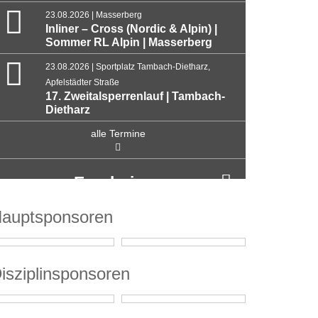
23.08.2026 | Masserberg
Inliner – Cross (Nordic & Alpin) |
Sommer RL Alpin | Masserberg
23.08.2026 | Sportplatz Tambach-Dietharz,
Apfelstädter Straße
17. Zweitalsperrenlauf | Tambach-
Dietharz
alle Termine
Ergebnisse
auptsponsoren
isziplinsponsoren