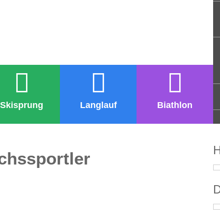
Skisprung
Langlauf
Biathlon
H
hssportler
D