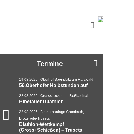
Termine
19.08.2026 | Oberhof Sportplatz am Harzwald
56.Oberhofer Halbstundenlauf
22.08.2026 | Crossstrecken im Roßbachtal
Biberauer Duathlon
22.08.2026 | Biathlonanlage Grumbach,
Brotterode-Trusetal
Biathlon-Wettkampf
(Cross+Schießen) – Trusetal