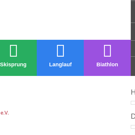
Skisprung
Langlauf
Biathlon
H
e.V.
D