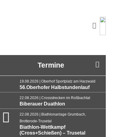
Termine
19.08.2026 | Oberhof Sportplatz am Harzwald
56.Oberhofer Halbstundenlauf
22.08.2026 | Crossstrecken im Roßbachtal
Biberauer Duathlon
22.08.2026 | Biathlonanlage Grumbach,
Brotterode-Trusetal
Biathlon-Wettkampf
(Cross+Schießen) – Trusetal