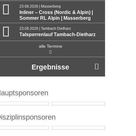
23.08.2026 | Masserberg
Inliner – Cross (Nordic & Alpin) |
Sommer RL Alpin | Masserberg
23.08.2026 | Tambach Dietharz
Talsperrenlauf Tambach-Dietharz
alle Termine
Ergebnisse
auptsponsoren
isziplinsponsoren