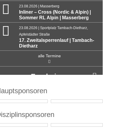
23.08.2026 | Masserberg
Inliner – Cross (Nordic & Alpin) |
Sommer RL Alpin | Masserberg
23.08.2026 | Sportplatz Tambach-Dietharz,
Apfelstädter Straße
17. Zweitalsperrenlauf | Tambach-
Dietharz
alle Termine
Ergebnisse
auptsponsoren
isziplinsponsoren