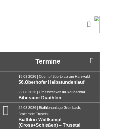
Termine
19.08.2026 | Oberhof Sportplatz am Harzwald
56.Oberhofer Halbstundenlauf
22.08.2026 | Crossstrecken im Roßbachtal
Biberauer Duathlon
22.08.2026 | Biathlonanlage Grumbach,
Brotterode-Trusetal
Biathlon-Wettkampf
(Cross+Schießen) – Trusetal