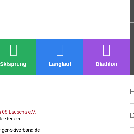
Skisprung
Langlauf
Biathlon
H
n 08 Lauscha e.V.
D
leistender
inger-skiverband.de