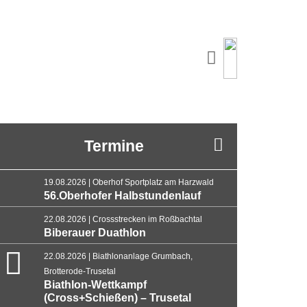
Termine
19.08.2026 | Oberhof Sportplatz am Harzwald
56.Oberhofer Halbstundenlauf
22.08.2026 | Crossstrecken im Roßbachtal
Biberauer Duathlon
22.08.2026 | Biathlonanlage Grumbach,
Brotterode-Trusetal
Biathlon-Wettkampf
(Cross+Schießen) – Trusetal