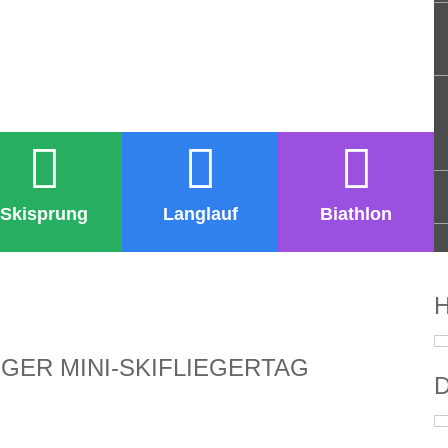
Skisprung
Langlauf
Biathlon
H
ER MINI-SKIFLIEGERTAG
D