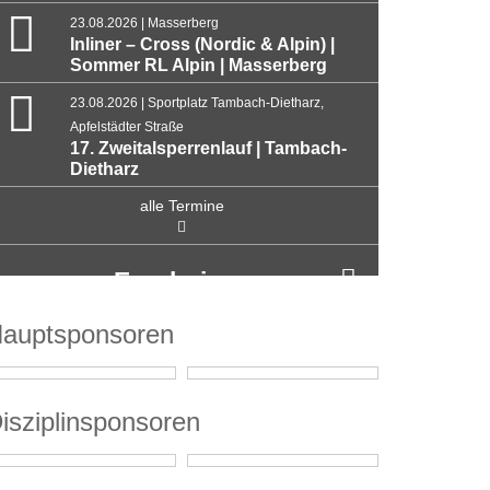
23.08.2026 | Masserberg
Inliner – Cross (Nordic & Alpin) |
Sommer RL Alpin | Masserberg
23.08.2026 | Sportplatz Tambach-Dietharz,
Apfelstädter Straße
17. Zweitalsperrenlauf | Tambach-
Dietharz
alle Termine
Ergebnisse
auptsponsoren
isziplinsponsoren