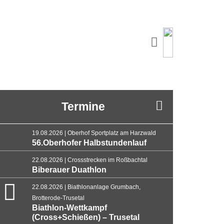
Termine
19.08.2026 | Oberhof Sportplatz am Harzwald
56.Oberhofer Halbstundenlauf
22.08.2026 | Crossstrecken im Roßbachtal
Biberauer Duathlon
22.08.2026 | Biathlonanlage Grumbach,
Brotterode-Trusetal
Biathlon-Wettkampf
(Cross+Schießen) – Trusetal