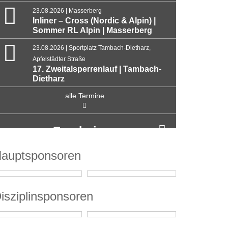
23.08.2026 | Masserberg
Inliner – Cross (Nordic & Alpin) |
Sommer RL Alpin | Masserberg
23.08.2026 | Sportplatz Tambach-Dietharz,
Apfelstädter Straße
17. Zweitalsperrenlauf | Tambach-
Dietharz
alle Termine
Ergebnisse
auptsponsoren
isziplinsponsoren