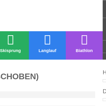
Skisprung
Langlauf
Biathlon
H
RSCHOBEN)
D