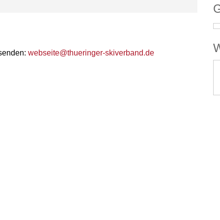
G
W
 senden:
webseite@thueringer-skiverband.de