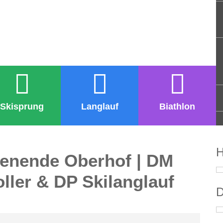
Skisprung
Langlauf
Biathlon
H
enende Oberhof | DM
oller & DP Skilanglauf
D