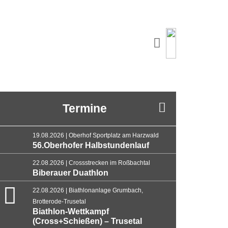
Termine
19.08.2026 | Oberhof Sportplatz am Harzwald
56.Oberhofer Halbstundenlauf
22.08.2026 | Crossstrecken im Roßbachtal
Biberauer Duathlon
22.08.2026 | Biathlonanlage Grumbach,
Brotterode-Trusetal
Biathlon-Wettkampf
(Cross+Schießen) – Trusetal