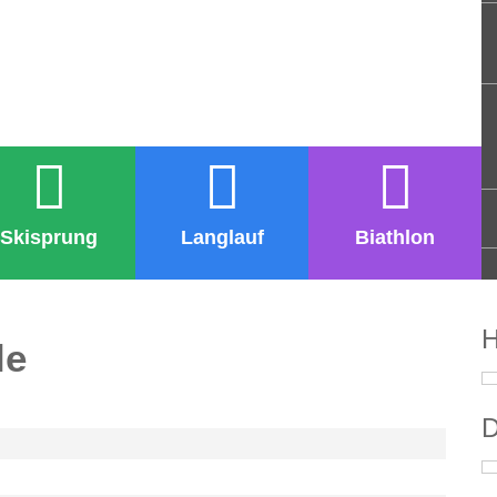
Skisprung
Langlauf
Biathlon
H
le
D