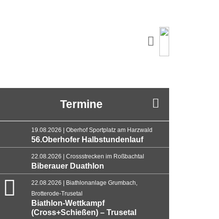
Termine
19.08.2026 | Oberhof Sportplatz am Harzwald
56.Oberhofer Halbstundenlauf
22.08.2026 | Crossstrecken im Roßbachtal
Biberauer Duathlon
22.08.2026 | Biathlonanlage Grumbach,
Brotterode-Trusetal
Biathlon-Wettkampf
(Cross+Schießen) – Trusetal