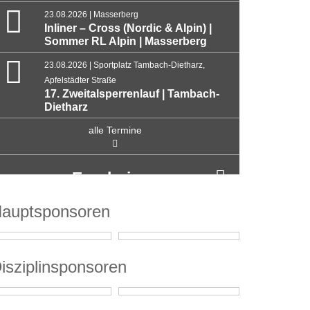
23.08.2026 | Masserberg
Inliner – Cross (Nordic & Alpin) |
Sommer RL Alpin | Masserberg
23.08.2026 | Sportplatz Tambach-Dietharz,
Apfelstädter Straße
17. Zweitalsperrenlauf | Tambach-
Dietharz
alle Termine
Ergebnisse
auptsponsoren
isziplinsponsoren