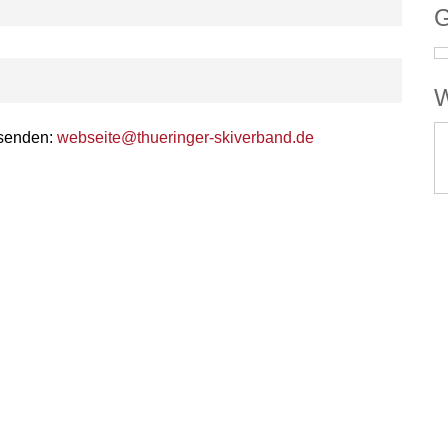
G
W
 senden:
webseite@thueringer-skiverband.de