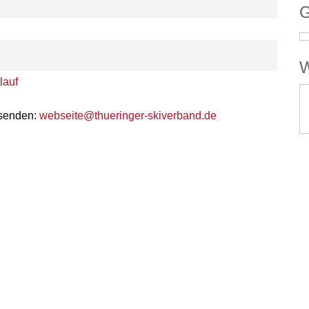
G
W
lauf
 senden:
webseite@thueringer-skiverband.de