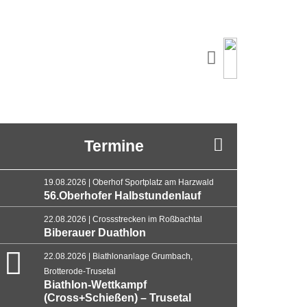
Termine
19.08.2026 | Oberhof Sportplatz am Harzwald
56.Oberhofer Halbstundenlauf
22.08.2026 | Crossstrecken im Roßbachtal
Biberauer Duathlon
22.08.2026 | Biathlonanlage Grumbach,
Brotterode-Trusetal
Biathlon-Wettkampf
(Cross+Schießen) – Trusetal