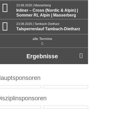
23.08.2026 | Masserberg
Inliner – Cross (Nordic & Alpin) |
Sommer RL Alpin | Masserberg
23.08.2026 | Tambach Dietharz
Talsperrenlauf Tambach-Dietharz
alle Termine
Ergebnisse
auptsponsoren
isziplinsponsoren