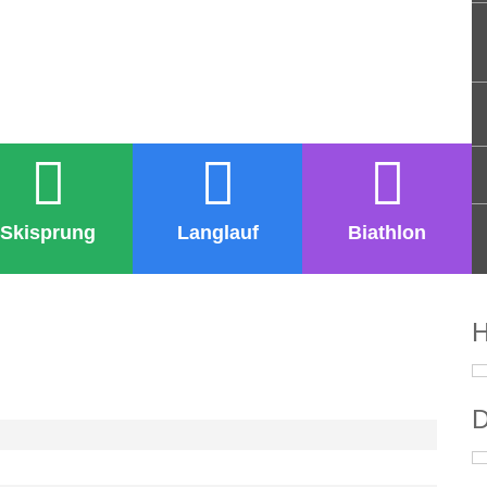
Skisprung
Langlauf
Biathlon
H
D