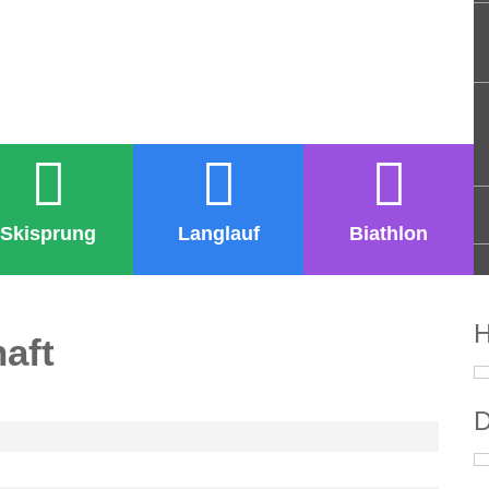
Skisprung
Langlauf
Biathlon
H
aft
D