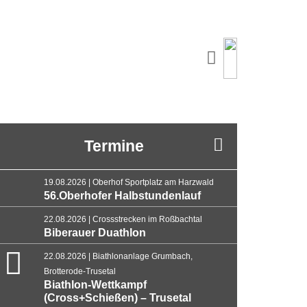
Termine
19.08.2026 | Oberhof Sportplatz am Harzwald
56.Oberhofer Halbstundenlauf
22.08.2026 | Crossstrecken im Roßbachtal
Biberauer Duathlon
22.08.2026 | Biathlonanlage Grumbach,
Brotterode-Trusetal
Biathlon-Wettkampf
(Cross+Schießen) – Trusetal