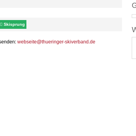
G
Skisprung
W
 senden:
webseite@thueringer-skiverband.de