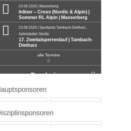
23.08.2026 | Masserberg
Inliner – Cross (Nordic & Alpin) |
Sommer RL Alpin | Masserberg
23.08.2026 | Sportplatz Tambach-Dietharz,
Apfelstädter Straße
17. Zweitalsperrenlauf | Tambach-
Dietharz
alle Termine
Ergebnisse
auptsponsoren
isziplinsponsoren