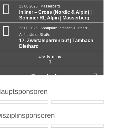
23.08.2026 | Masserberg
Inliner – Cross (Nordic & Alpin) |
Sommer RL Alpin | Masserberg
23.08.2026 | Sportplatz Tambach-Dietharz,
Apfelstädter Straße
17. Zweitalsperrenlauf | Tambach-
Dietharz
alle Termine
Ergebnisse
auptsponsoren
isziplinsponsoren