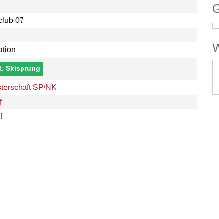
G
club 07
W
ation
Skisprung
terschaft SP/NK
f
f