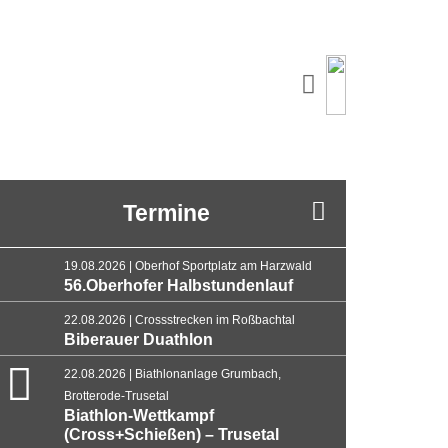
Termine
19.08.2026 | Oberhof Sportplatz am Harzwald
56.Oberhofer Halbstundenlauf
22.08.2026 | Crossstrecken im Roßbachtal
Biberauer Duathlon
22.08.2026 | Biathlonanlage Grumbach,
Brotterode-Trusetal
Biathlon-Wettkampf
(Cross+Schießen) – Trusetal