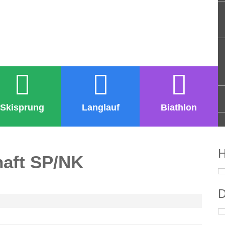
Skisprung
Langlauf
Biathlon
H
haft SP/NK
D