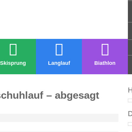
Skisprung
Langlauf
Biathlon
H
chuhlauf – abgesagt
D