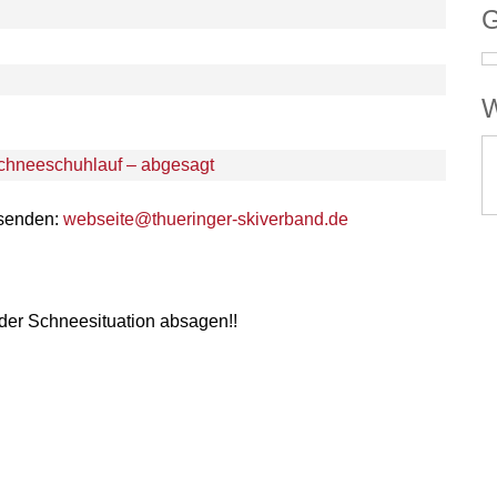
G
W
chneeschuhlauf – abgesagt
 senden:
webseite@thueringer-skiverband.de
der Schneesituation absagen!!