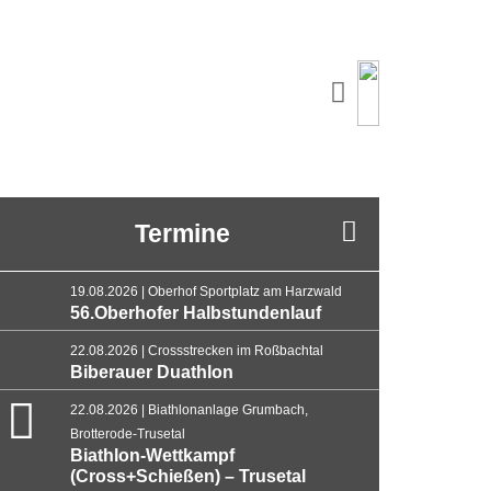
Termine
19.08.2026 | Oberhof Sportplatz am Harzwald
56.Oberhofer Halbstundenlauf
22.08.2026 | Crossstrecken im Roßbachtal
Biberauer Duathlon
22.08.2026 | Biathlonanlage Grumbach,
Brotterode-Trusetal
Biathlon-Wettkampf
(Cross+Schießen) – Trusetal