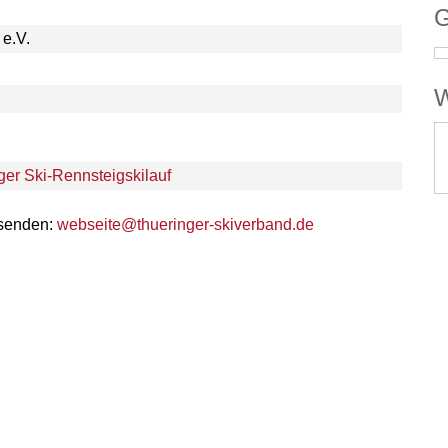
G
e.V.
W
er Ski-Rennsteigskilauf
 senden:
webseite@thueringer-skiverband.de