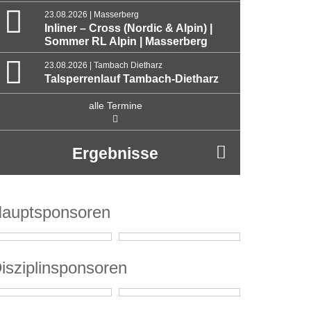
23.08.2026 | Masserberg
Inliner – Cross (Nordic & Alpin) |
Sommer RL Alpin | Masserberg
23.08.2026 | Tambach Dietharz
Talsperrenlauf Tambach-Dietharz
alle Termine
Ergebnisse
auptsponsoren
isziplinsponsoren