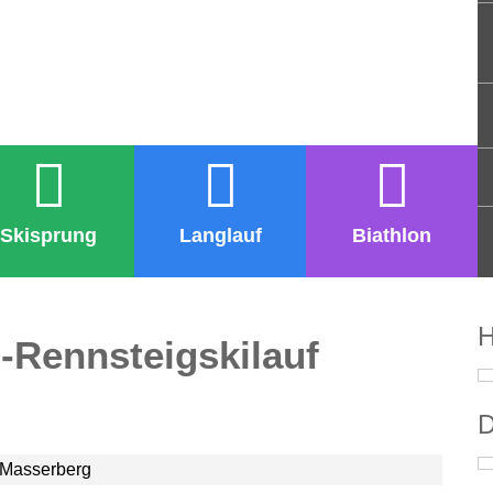
Skisprung
Langlauf
Biathlon
H
-Rennsteigskilauf
D
 Masserberg