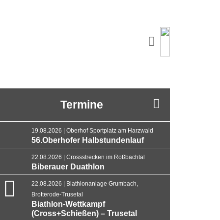
Termine
19.08.2026 | Oberhof Sportplatz am Harzwald
56.Oberhofer Halbstundenlauf
22.08.2026 | Crossstrecken im Roßbachtal
Biberauer Duathlon
22.08.2026 | Biathlonanlage Grumbach,
Brotterode-Trusetal
Biathlon-Wettkampf
(Cross+Schießen) – Trusetal