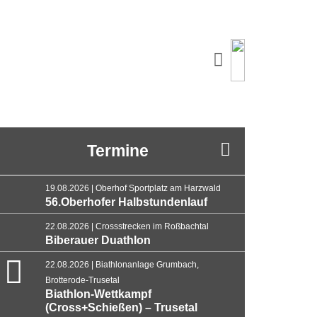
Termine
19.08.2026 | Oberhof Sportplatz am Harzwald
56.Oberhofer Halbstundenlauf
22.08.2026 | Crossstrecken im Roßbachtal
Biberauer Duathlon
22.08.2026 | Biathlonanlage Grumbach,
Brotterode-Trusetal
Biathlon-Wettkampf
(Cross+Schießen) – Trusetal