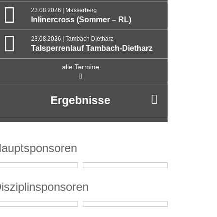
23.08.2026 | Masserberg
Inlinercross (Sommer – RL)
23.08.2026 | Tambach Dietharz
Talsperrenlauf Tambach-Dietharz
alle Termine
Ergebnisse
auptsponsoren
isziplinsponsoren