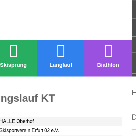
Skisprung
Langlauf
Biathlon
H
ungslauf KT
D
-HALLE Oberhof
Skisportverein Erfurt 02 e.V.