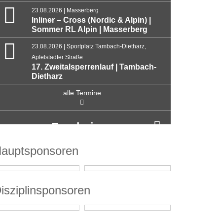
23.08.2026 | Masserberg
Inliner – Cross (Nordic & Alpin) |
Sommer RL Alpin | Masserberg
23.08.2026 | Sportplatz Tambach-Dietharz,
Apfelstädter Straße
17. Zweitalsperrenlauf | Tambach-
Dietharz
alle Termine
Ergebnisse
auptsponsoren
isziplinsponsoren