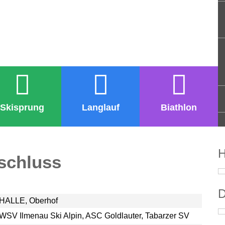
Skisprung
Langlauf
Biathlon
H
bschluss
D
-HALLE, Oberhof
/ WSV Ilmenau Ski Alpin, ASC Goldlauter, Tabarzer SV