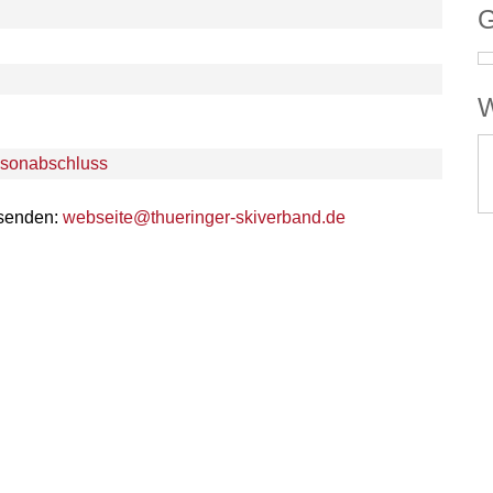
G
W
isonabschluss
 senden:
webseite@thueringer-skiverband.de