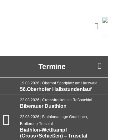
Termine
19.08.2026 | Oberhof Sportplatz am Harzwald
56.Oberhofer Halbstundenlauf
22.08.2026 | Crossstrecken im Roßbachtal
Biberauer Duathlon
22.08.2026 | Biathlonanlage Grumbach,
Brotterode-Trusetal
Biathlon-Wettkampf
(Cross+Schießen) – Trusetal