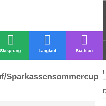
Skisprung
Langlauf
Biathlon
H
uf/Sparkassensommercup
D