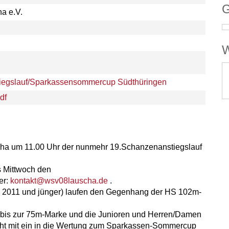
G
a e.V.
W
egslauf/Sparkassensommercup Südthüringen
df
cha um 11.00 Uhr der nunmehr 19.Schanzenanstiegslauf
s Mittwoch den
er:
kontakt@wsv08lauscha.de
.
e 2011 und jünger) laufen den Gegenhang der HS 102m-
 bis zur 75m-Marke und die Junioren und Herren/Damen
geht mit ein in die Wertung zum Sparkassen-Sommercup