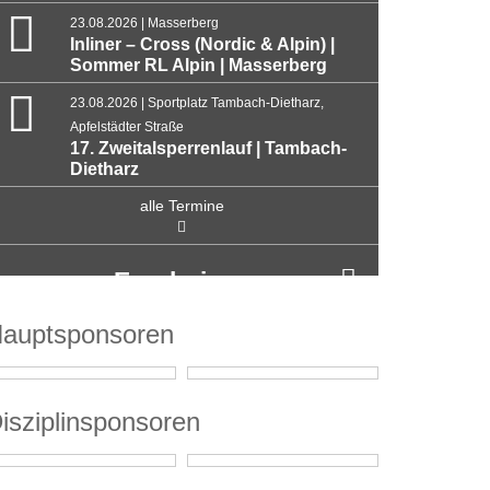
23.08.2026 | Masserberg
Inliner – Cross (Nordic & Alpin) |
Sommer RL Alpin | Masserberg
23.08.2026 | Sportplatz Tambach-Dietharz,
Apfelstädter Straße
17. Zweitalsperrenlauf | Tambach-
Dietharz
alle Termine
Ergebnisse
auptsponsoren
isziplinsponsoren