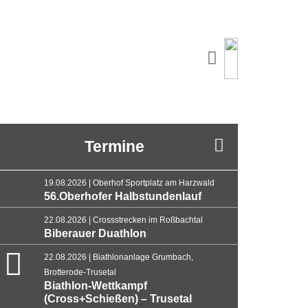
Termine
19.08.2026 | Oberhof Sportplatz am Harzwald
56.Oberhofer Halbstundenlauf
22.08.2026 | Crossstrecken im Roßbachtal
Biberauer Duathlon
22.08.2026 | Biathlonanlage Grumbach,
Brotterode-Trusetal
Biathlon-Wettkampf
(Cross+Schießen) – Trusetal