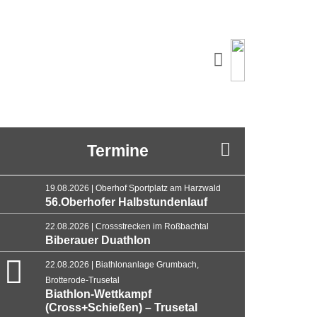
Termine
19.08.2026 | Oberhof Sportplatz am Harzwald
56.Oberhofer Halbstundenlauf
22.08.2026 | Crossstrecken im Roßbachtal
Biberauer Duathlon
22.08.2026 | Biathlonanlage Grumbach,
Brotterode-Trusetal
Biathlon-Wettkampf
(Cross+Schießen) – Trusetal