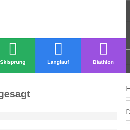
Skisprung
Langlauf
Biathlon
H
gesagt
D