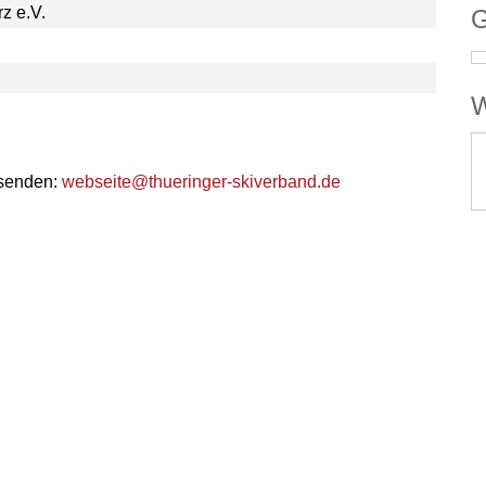
z e.V.
G
W
 senden:
webseite@thueringer-skiverband.de