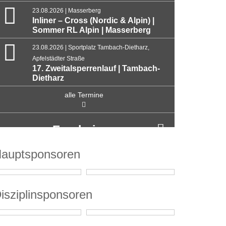
23.08.2026 | Masserberg
Inliner – Cross (Nordic & Alpin) |
Sommer RL Alpin | Masserberg
23.08.2026 | Sportplatz Tambach-Dietharz,
Apfelstädter Straße
17. Zweitalsperrenlauf | Tambach-
Dietharz
alle Termine
Ergebnisse
auptsponsoren
isziplinsponsoren