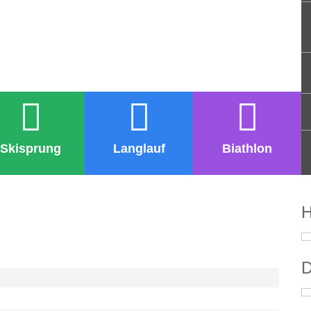
Skisprung
Langlauf
Biathlon
H
D