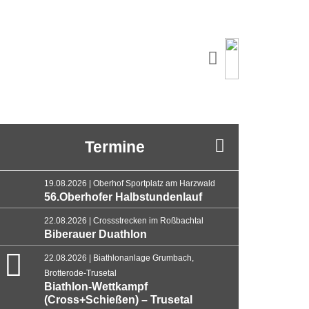
Termine
19.08.2026 | Oberhof Sportplatz am Harzwald
56.Oberhofer Halbstundenlauf
22.08.2026 | Crossstrecken im Roßbachtal
Biberauer Duathlon
22.08.2026 | Biathlonanlage Grumbach,
Brotterode-Trusetal
Biathlon-Wettkampf
(Cross+Schießen) – Trusetal