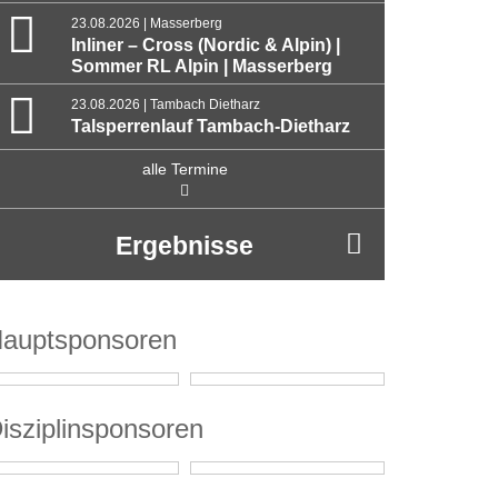
23.08.2026 | Masserberg
Inliner – Cross (Nordic & Alpin) |
Sommer RL Alpin | Masserberg
23.08.2026 | Tambach Dietharz
Talsperrenlauf Tambach-Dietharz
alle Termine
Ergebnisse
auptsponsoren
isziplinsponsoren