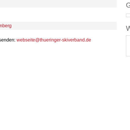
G
nberg
W
 senden:
webseite@thueringer-skiverband.de