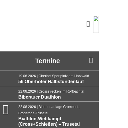
Termine
19.08.2026 | Oberhof Sportplatz am Harzwald
56.Oberhofer Halbstundenlauf
22.08.2026 | Crossstrecken im Roßbachtal
Biberauer Duathlon
22.08.2026 | Biathlonanlage Grumbach,
Brotterode-Trusetal
Biathlon-Wettkampf
(Cross+Schießen) – Trusetal