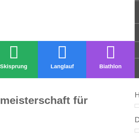
Skisprung
Langlauf
Biathlon
H
tmeisterschaft für
D