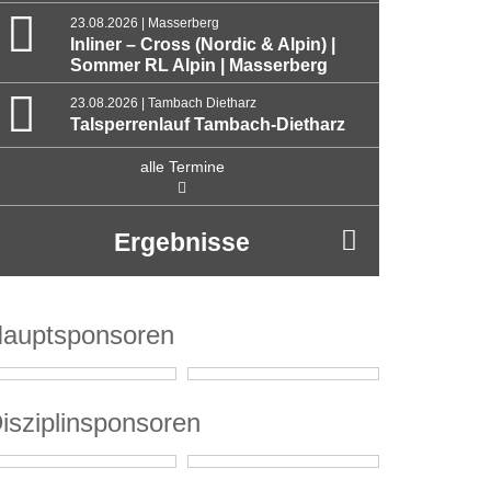
23.08.2026 | Masserberg
Inliner – Cross (Nordic & Alpin) |
Sommer RL Alpin | Masserberg
23.08.2026 | Tambach Dietharz
Talsperrenlauf Tambach-Dietharz
alle Termine
Ergebnisse
auptsponsoren
isziplinsponsoren