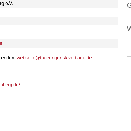
rg e.V.
G
W
f
 senden:
webseite@thueringer-skiverband.de
enberg.de/