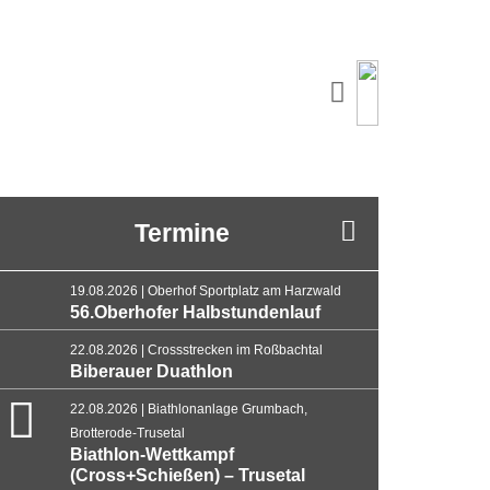
Termine
19.08.2026 | Oberhof Sportplatz am Harzwald
56.Oberhofer Halbstundenlauf
22.08.2026 | Crossstrecken im Roßbachtal
Biberauer Duathlon
22.08.2026 | Biathlonanlage Grumbach,
Brotterode-Trusetal
Biathlon-Wettkampf
(Cross+Schießen) – Trusetal