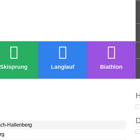
Skisprung
Langlauf
Biathlon
H
D
ach-Hallenberg
rg