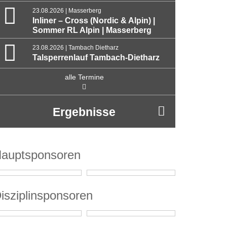
23.08.2026 | Masserberg
Inliner – Cross (Nordic & Alpin) |
Sommer RL Alpin | Masserberg
23.08.2026 | Tambach Dietharz
Talsperrenlauf Tambach-Dietharz
alle Termine
Ergebnisse
auptsponsoren
isziplinsponsoren