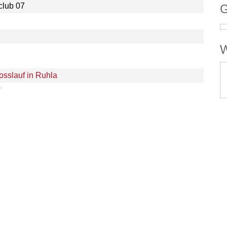
club 07
G
W
sslauf in Ruhla