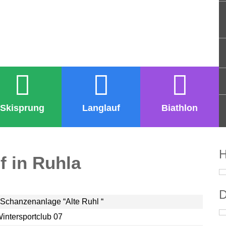
Skisprung
Langlauf
Biathlon
H
f in Ruhla
D
 Schanzenanlage “Alte Ruhl “
intersportclub 07