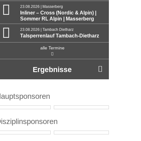
23.08.2026 | Masserberg
Inliner – Cross (Nordic & Alpin) |
Sommer RL Alpin | Masserberg
23.08.2026 | Tambach Dietharz
Talsperrenlauf Tambach-Dietharz
alle Termine
Ergebnisse
auptsponsoren
isziplinsponsoren