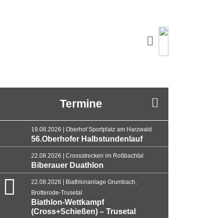
Termine
19.08.2026 | Oberhof Sportplatz am Harzwald
56.Oberhofer Halbstundenlauf
22.08.2026 | Crossstrecken im Roßbachtal
Biberauer Duathlon
22.08.2026 | Biathlonanlage Grumbach,
Brotterode-Trusetal
Biathlon-Wettkampf
(Cross+Schießen) – Trusetal