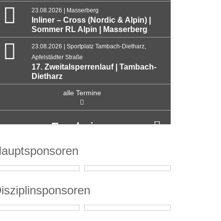
23.08.2026 | Masserberg
Inliner – Cross (Nordic & Alpin) |
Sommer RL Alpin | Masserberg
23.08.2026 | Sportplatz Tambach-Dietharz,
Apfelstädter Straße
17. Zweitalsperrenlauf | Tambach-
Dietharz
alle Termine
Ergebnisse
auptsponsoren
isziplinsponsoren