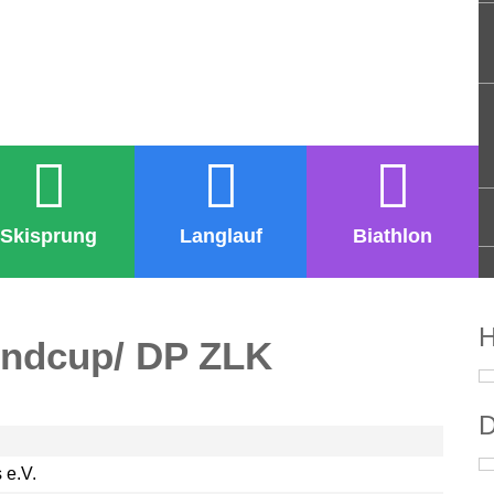
Skisprung
Langlauf
Biathlon
H
endcup/ DP ZLK
D
 e.V.