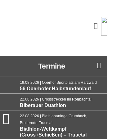
Termine
19.08.2026 | Oberhof Sportplatz am Harzwald
56.Oberhofer Halbstundenlauf
22.08.2026 | Crossstrecken im Roßbachtal
Biberauer Duathlon
22.08.2026 | Biathlonanlage Grumbach,
Brotterode-Trusetal
Biathlon-Wettkampf
(Cross+Schießen) – Trusetal