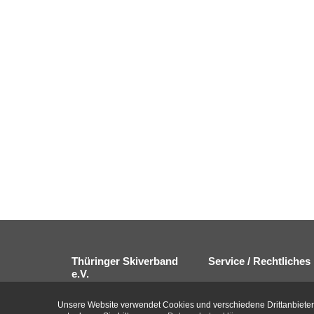
Thüringer Skiverband
Service / Rechtliches
e.V.
Sitemap
Startseite
Impressum
Unsere Website verwendet Cookies und verschiedene Drittanbieter-