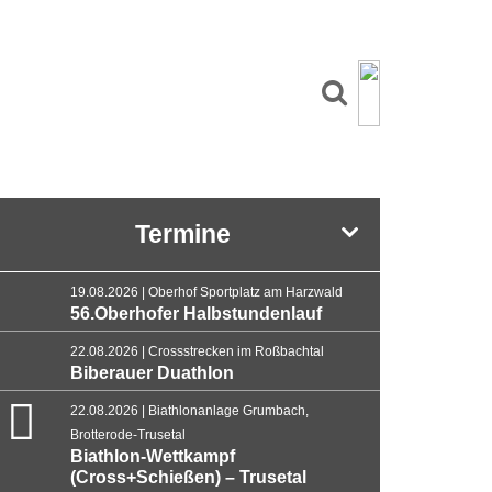
Termine
19.08.2026 | Oberhof Sportplatz am Harzwald
56.Oberhofer Halbstundenlauf
22.08.2026 | Crossstrecken im Roßbachtal
Biberauer Duathlon
22.08.2026 | Biathlonanlage Grumbach,
Brotterode-Trusetal
Biathlon-Wettkampf
(Cross+Schießen) – Trusetal