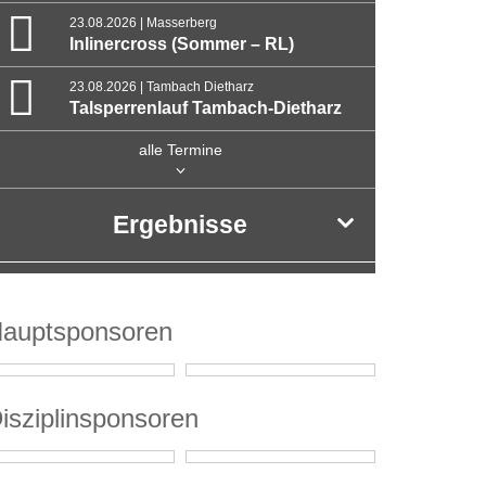
23.08.2026 | Masserberg
Inlinercross (Sommer – RL)
23.08.2026 | Tambach Dietharz
Talsperrenlauf Tambach-Dietharz
alle Termine
Ergebnisse
auptsponsoren
isziplinsponsoren