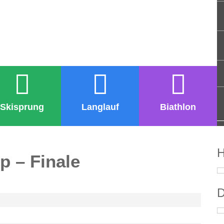
Skisprung
Langlauf
Biathlon
H
p – Finale
D