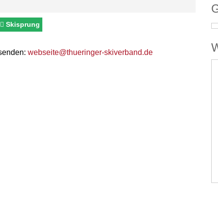
G
Skisprung
W
 senden:
webseite@thueringer-skiverband.de