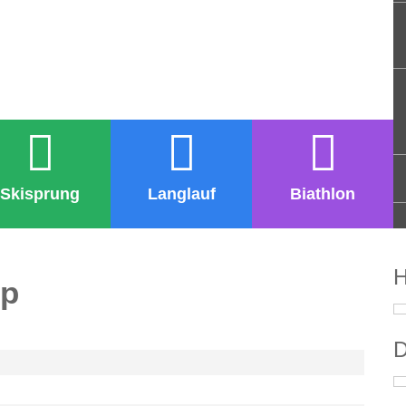
Skisprung
Langlauf
Biathlon
H
up
D