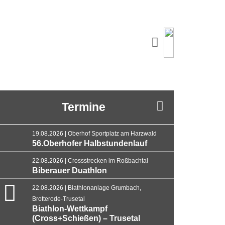
Termine
19.08.2026 | Oberhof Sportplatz am Harzwald
56.Oberhofer Halbstundenlauf
22.08.2026 | Crossstrecken im Roßbachtal
Biberauer Duathlon
22.08.2026 | Biathlonanlage Grumbach,
Brotterode-Trusetal
Biathlon-Wettkampf
(Cross+Schießen) – Trusetal