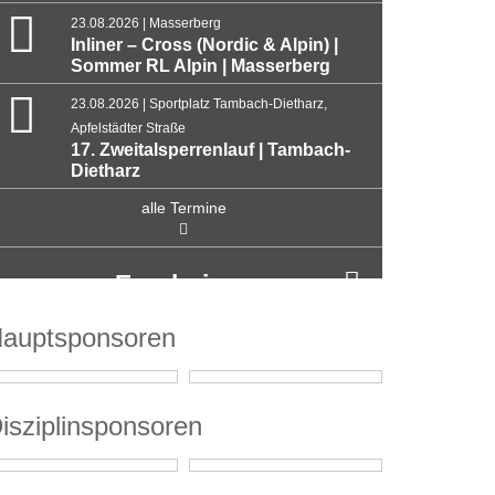
23.08.2026 | Masserberg
Inliner – Cross (Nordic & Alpin) |
Sommer RL Alpin | Masserberg
23.08.2026 | Sportplatz Tambach-Dietharz,
Apfelstädter Straße
17. Zweitalsperrenlauf | Tambach-
Dietharz
alle Termine
Ergebnisse
auptsponsoren
isziplinsponsoren