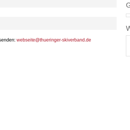
G
W
 senden:
webseite@thueringer-skiverband.de