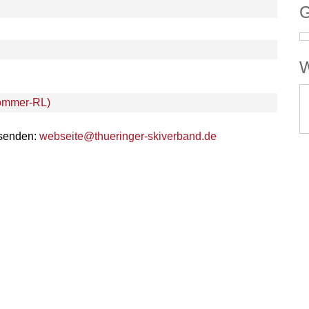
G
W
Sommer-RL)
 senden:
webseite@thueringer-skiverband.de