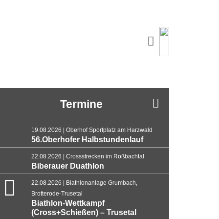
Termine
19.08.2026 | Oberhof Sportplatz am Harzwald
56.Oberhofer Halbstundenlauf
22.08.2026 | Crossstrecken im Roßbachtal
Biberauer Duathlon
22.08.2026 | Biathlonanlage Grumbach,
Brotterode-Trusetal
Biathlon-Wettkampf
(Cross+Schießen) – Trusetal