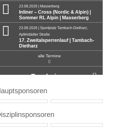
23.08.2026 | Masserberg
Inliner – Cross (Nordic & Alpin) |
Sommer RL Alpin | Masserberg
23.08.2026 | Sportplatz Tambach-Dietharz,
Apfelstädter Straße
17. Zweitalsperrenlauf | Tambach-
Dietharz
alle Termine
Ergebnisse
auptsponsoren
isziplinsponsoren