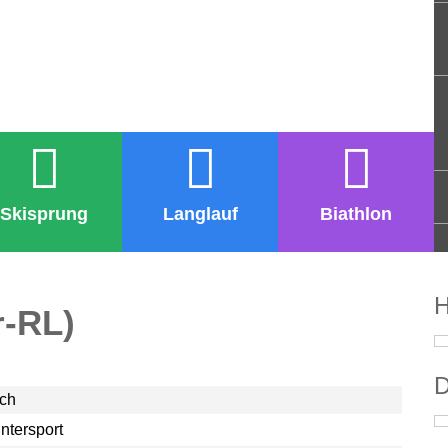
Skisprung
Langlauf
Biathlon
H
r-RL)
D
ach
ntersport