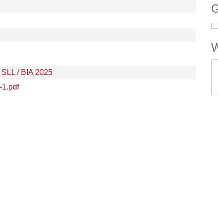
G
W
 SLL / BIA 2025
-1.pdf