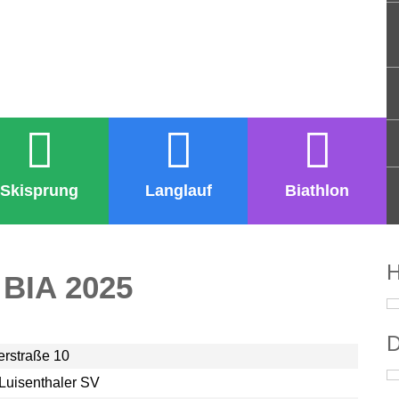
Skisprung
Langlauf
Biathlon
H
/ BIA 2025
D
erstraße 10
 Luisenthaler SV