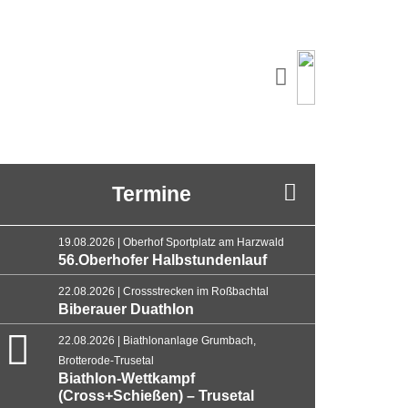
Termine
19.08.2026 | Oberhof Sportplatz am Harzwald
56.Oberhofer Halbstundenlauf
22.08.2026 | Crossstrecken im Roßbachtal
Biberauer Duathlon
22.08.2026 | Biathlonanlage Grumbach,
Brotterode-Trusetal
Biathlon-Wettkampf
(Cross+Schießen) – Trusetal