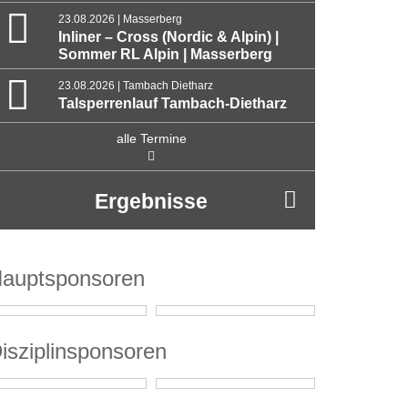
23.08.2026 | Masserberg
Inliner – Cross (Nordic & Alpin) |
Sommer RL Alpin | Masserberg
23.08.2026 | Tambach Dietharz
Talsperrenlauf Tambach-Dietharz
alle Termine
Ergebnisse
auptsponsoren
isziplinsponsoren