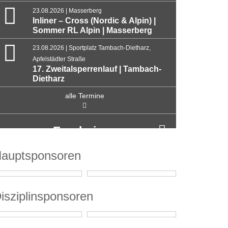
23.08.2026 | Masserberg
Inliner – Cross (Nordic & Alpin) |
Sommer RL Alpin | Masserberg
23.08.2026 | Sportplatz Tambach-Dietharz,
Apfelstädter Straße
17. Zweitalsperrenlauf | Tambach-
Dietharz
alle Termine
Ergebnisse
auptsponsoren
isziplinsponsoren