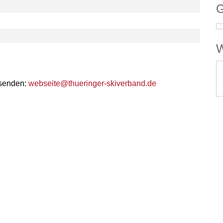
G
W
 senden:
webseite@thueringer-skiverband.de