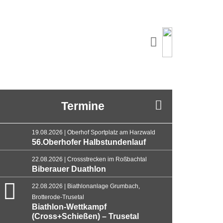
Termine
19.08.2026 | Oberhof Sportplatz am Harzwald
56.Oberhofer Halbstundenlauf
22.08.2026 | Crossstrecken im Roßbachtal
Biberauer Duathlon
22.08.2026 | Biathlonanlage Grumbach,
Brotterode-Trusetal
Biathlon-Wettkampf
(Cross+Schießen) – Trusetal