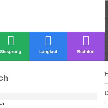
Skisprung
Langlauf
Biathlon
H
ch
D
ach