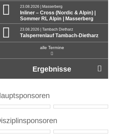
23.08.2026 | Masserberg
Inliner – Cross (Nordic & Alpin) |
Sommer RL Alpin | Masserberg
23.08.2026 | Tambach Dietharz
Talsperrenlauf Tambach-Dietharz
alle Termine
Ergebnisse
auptsponsoren
isziplinsponsoren