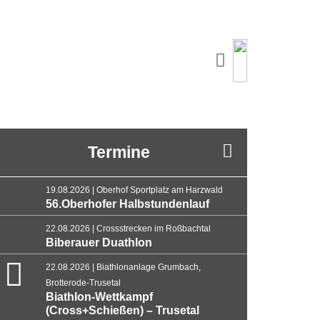
Termine
19.08.2026 | Oberhof Sportplatz am Harzwald
56.Oberhofer Halbstundenlauf
22.08.2026 | Crossstrecken im Roßbachtal
Biberauer Duathlon
22.08.2026 | Biathlonanlage Grumbach,
Brotterode-Trusetal
Biathlon-Wettkampf
(Cross+Schießen) – Trusetal