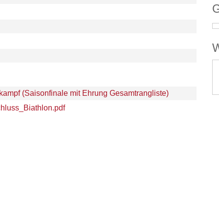
G
W
ampf (Saisonfinale mit Ehrung Gesamtrangliste)
hluss_Biathlon.pdf