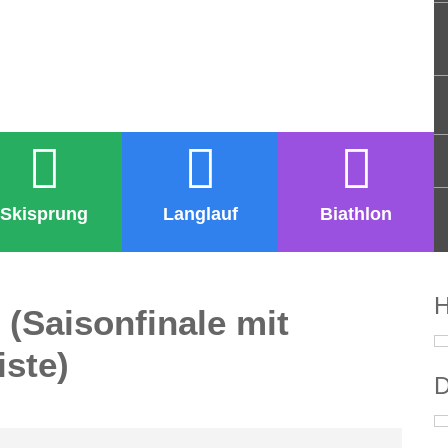
Skisprung
Langlauf
Biathlon
H
(Saisonfinale mit
ste)
D